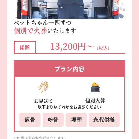
ペットちゃん一匹ずつ
個別で火葬
いたします
13,200円～
総額
（税込）
プラン内容
個別
火葬
お見送り
以下より
いずれかを
お選びください
※粉骨は別途料金が掛かります。