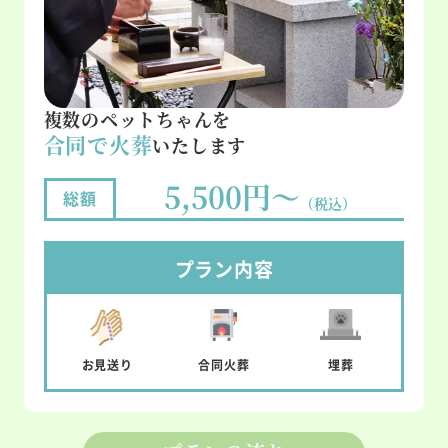
複数のペットちゃんを
合同で火葬
いたします
5,500円～
総額
（税込）
プラン内容
お見送り
合同
火葬
埋葬