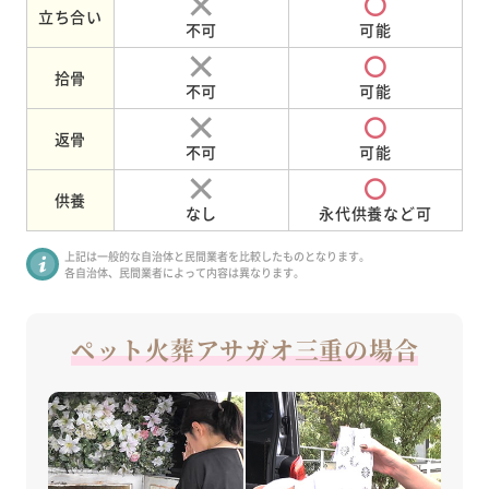
立ち合い
不可
可能
拾骨
不可
可能
返骨
不可
可能
供養
なし
永代供養など可
上記は一般的な自治体と民間業者を比較したものとなります。
各自治体、民間業者によって内容は異なります。
ペット火葬アサガオ三重の場合