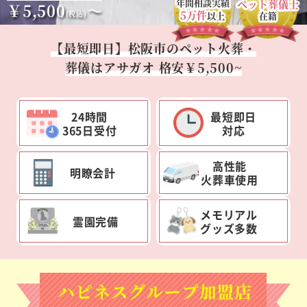
年間相談実績
ペット葬儀士
￥5,500
～
5万件
(税込)
以上
在籍
【最短即日】松阪市のペット火葬・
葬儀はアサガオ 格安￥5,500~
24時間
最短即日
365日受付
対応
高性能
明瞭会計
火葬車使用
メモリアル
霊園完備
グッズ多数