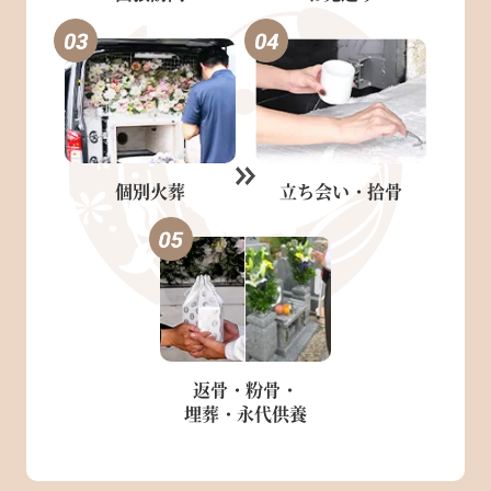
個別火葬
立ち会い・
拾骨
返骨・粉骨・
埋葬・永代供養