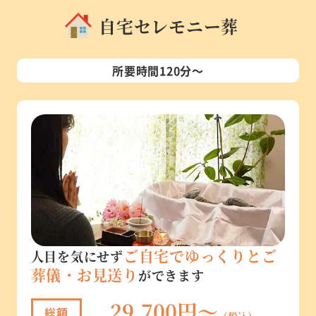
自宅セレモニー葬
所要時間120分～
ご自宅でゆっくりとご
人目を気にせず
葬儀・お見送り
ができます
29,700円～
総額