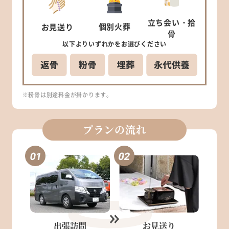
立ち会い
・拾
個別
火葬
お見送り
骨
以下より
いずれかを
お選びください
※粉骨は別途料金が掛かります。
プランの流れ
出張訪問
お見送り