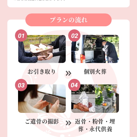
プランの流れ
お引き取り
個別火葬
ご遺骨の
撮影
返骨・粉骨・
埋
葬・永代供養