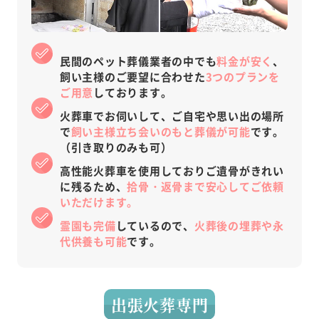
民間のペット葬儀業者の中でも
料金が安く
、
飼い主様のご要望に合わせた
3つのプランを
ご用意
しております。
火葬車でお伺いして、ご自宅や思い出の場所
で
飼い主様立ち会いのもと葬儀が可能
です。
（引き取りのみも可）
高性能火葬車を使用しておりご遺骨がきれい
に残るため、
拾骨・返骨まで安心してご依頼
いただけます。
霊園も完備
しているので、
火葬後の埋葬や永
代供養も可能
です。
出張火葬専門