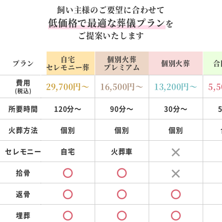
飼い主様のご要望に合わせて
低価格で最適な葬儀プラン
を
ご提案いたします
自宅
個別火葬
プラン
個別火葬
合
セレモニー葬
プレミアム
費用
29,700
円～
16,500
円～
13,200
円～
5,5
(税込)
所要時間
120分～
90分～
30分～
火葬方法
個別
個別
個別
セレモニー
自宅
火葬車
拾骨
返骨
埋葬