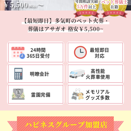
年間相談実績
ペット葬儀士
￥5,500
～
5万件
(税込)
以上
在籍
【最短即日】多気町のペット火葬・
葬儀はアサガオ 格安￥5,500~
24時間
最短即日
365日受付
対応
高性能
明瞭会計
火葬車使用
メモリアル
霊園完備
グッズ多数