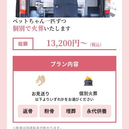
ペットちゃん一匹ずつ
個別で火葬
いたします
13,200円～
総額
（税込）
プラン内容
個別
火葬
お見送り
以下より
いずれかを
お選びください
※粉骨は別途料金が掛かります。