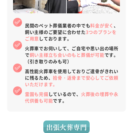
民間のペット葬儀業者の中でも
料金が安く
、
飼い主様のご要望に合わせた
3つのプランを
ご用意
しております。
火葬車でお伺いして、ご自宅や思い出の場所
で
飼い主様立ち会いのもと葬儀が可能
です。
（引き取りのみも可）
高性能火葬車を使用しておりご遺骨がきれい
に残るため、
拾骨・返骨まで安心してご依頼
いただけます。
霊園も完備
しているので、
火葬後の埋葬や永
代供養も可能
です。
出張火葬専門