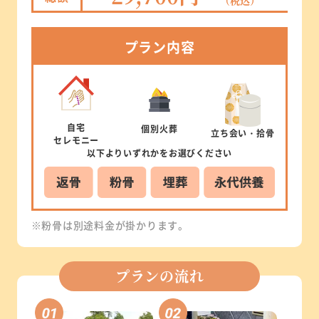
（税込）
プラン
内容
自宅
個別
火葬
立ち会い
・拾骨
セレモニー
以下より
いずれかを
お選びください
※粉骨は別途料金が掛かります。
プランの流れ