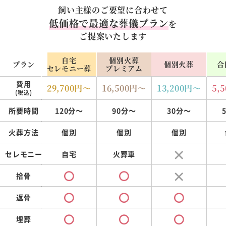
飼い主様のご要望に合わせて
低価格で最適な葬儀プラン
を
ご提案いたします
自宅
個別火葬
プラン
個別火葬
合
セレモニー葬
プレミアム
費用
29,700
円～
16,500
円～
13,200
円～
5,5
(税込)
所要時間
120分～
90分～
30分～
火葬方法
個別
個別
個別
セレモニー
自宅
火葬車
拾骨
返骨
埋葬