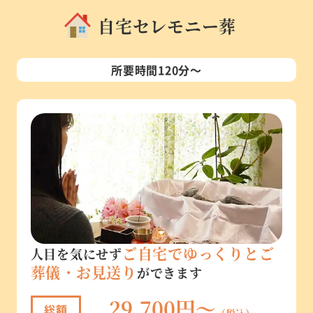
自宅セレモニー葬
所要時間120分～
ご自宅でゆっくりとご
人目を気にせず
葬儀・お見送り
ができます
29,700円～
総額