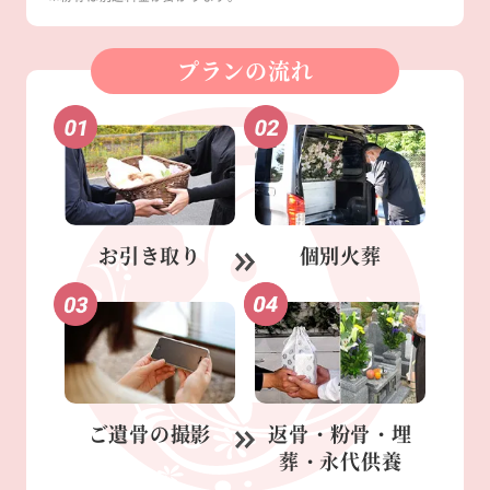
プランの流れ
お引き取り
個別火葬
ご遺骨の
撮影
返骨・粉骨・
埋
葬・永代供養