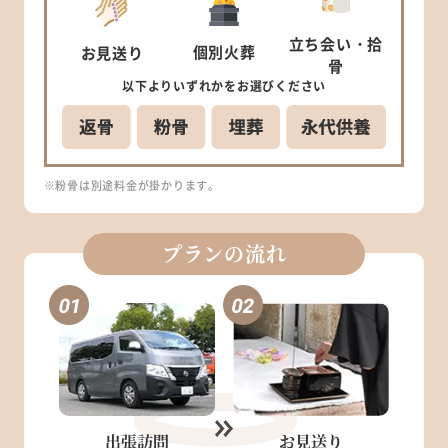
立ち会い
・拾
個別
火葬
お見送り
骨
以下より
いずれかを
お選びください
※粉骨は別途料金が掛かります。
プランの流れ
出張訪問
お見送り