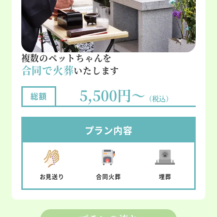
複数のペットちゃんを
合同で火葬
いたします
5,500円～
総額
（税込）
プラン内容
お見送り
合同
火葬
埋葬