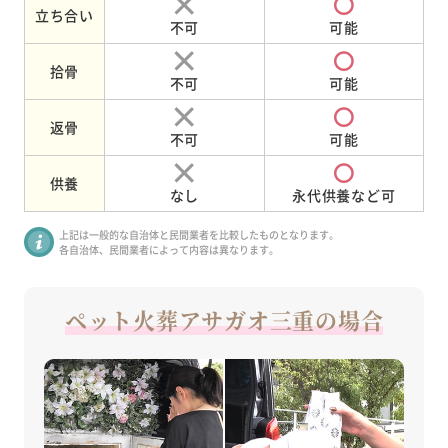
立ち合い
不可
可能
拾骨
不可
可能
返骨
不可
可能
供養
なし
永代供養など可
上記は一般的な自治体と民間業者を比較したものとなります。
各自治体、民間業者によって内容は異なります。
ペット火葬アサガオ三重の場合