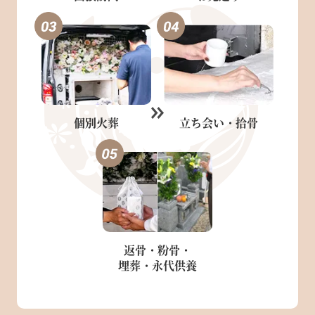
個別火葬
立ち会い・
拾骨
返骨・粉骨・
埋葬・永代供養