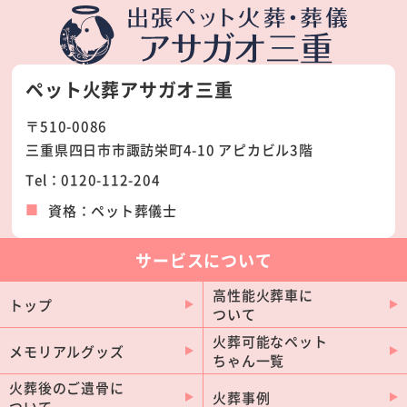
四日市市
津市
鈴鹿市
松阪市
ペット火葬アサガオ三重
桑名市
伊勢市
〒510-0086
伊賀市
名張市
三重県四日市市諏訪栄町4-10 アピカビル3階
志摩市
亀山市
Tel：0120-112-204
いなべ市
鳥羽市
資格：ペット葬儀士
尾鷲市
熊野市
菰野町
東員町
サービスについて
明和町
紀北町
高性能火葬車に
トップ
ついて
多気町
玉城町
火葬可能なペット
南伊勢町
川越町
メモリアルグッズ
ちゃん一覧
紀宝町
大台町
火葬後のご遺骨に
火葬事例
ついて