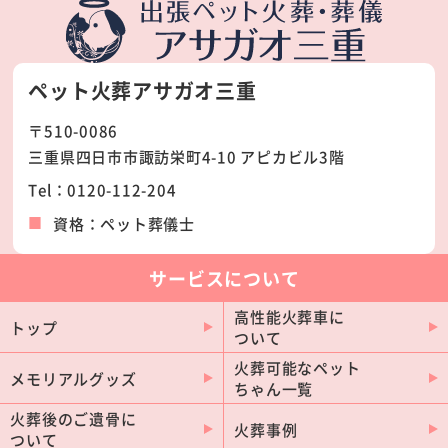
四日市市
津市
鈴鹿市
松阪市
ペット火葬アサガオ三重
桑名市
伊勢市
〒510-0086
伊賀市
名張市
三重県四日市市諏訪栄町4-10 アピカビル3階
志摩市
亀山市
Tel：0120-112-204
いなべ市
鳥羽市
資格：ペット葬儀士
尾鷲市
熊野市
菰野町
東員町
サービスについて
明和町
紀北町
高性能火葬車に
トップ
ついて
多気町
玉城町
火葬可能なペット
南伊勢町
川越町
メモリアルグッズ
ちゃん一覧
紀宝町
大台町
火葬後のご遺骨に
火葬事例
ついて
大紀町
朝日町